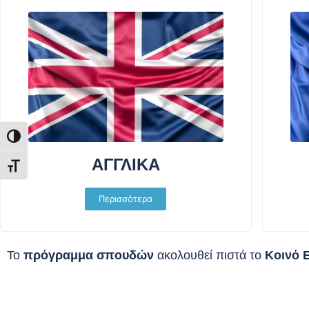
Εναλλαγή Υψηλής Αντίθεσης
ΑΓΓΛΙΚΑ
Εναλλαγή Μεγέθους Γραμμάτων
Περισσότερα
Το
πρόγραμμα σπουδών
ακολουθεί πιστά το
Κοινό 