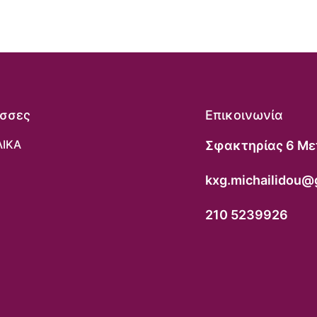
σσες
Επικοινωνία
ΛΙΚΑ
Σφακτηρίας 6 Με
kxg.michailidou@
210 5239926