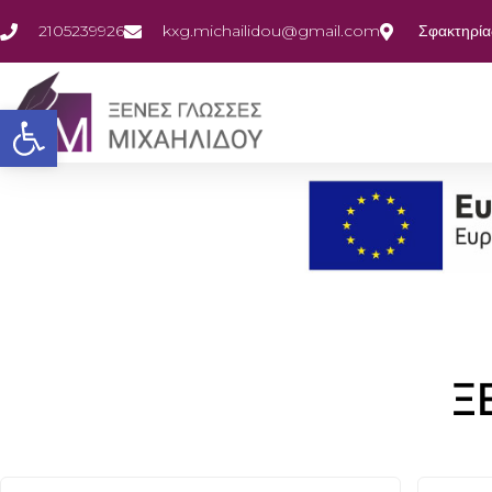
2105239926
kxg.michailidou@gmail.com
Σφακτηρία
Ανοίξτε τη γραμμή εργαλείω
Ξ