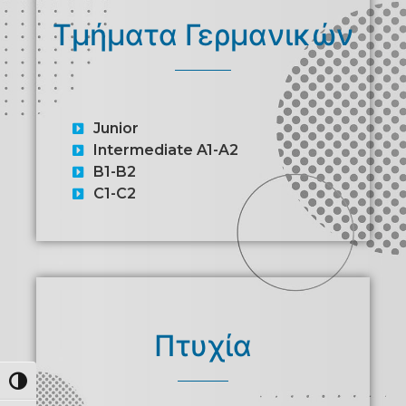
Τμήματα Γερμανικών
Junior
Intermediate A1-A2
B1-B2
C1-C2
Πτυχία
Εναλλαγή Υψηλής Αντίθεσης