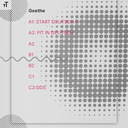
Εναλλαγή Μεγέθους Γραμμάτων
Goethe
A1: START DEUTSCH 1
A2: FIT IN DEUTSCH
A2
B1
B2
C1
C2:GDS