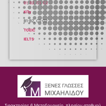
B1
,
B2
,
C1
,
C2
ΚΠγ
Β1-Β2, C1-C2
TOEIC
IELTS
Σφακτηρίας 6 Μεταξουργείο, πλησίον σταθμού