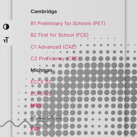
Cambridge
B1 Preliminary for Schools (PET)
Εναλλαγή Υψηλής Αντίθεσης
B2 First for School (FCE)
Εναλλαγή Μεγέθους Γραμμάτων
C1 Advanced (CAE)
C2 Proficiency (CPE)
Michigan
ECCE B2
ECPE C2
MSU
B1, B2, C1, C2
ESB